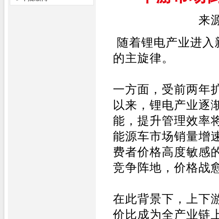
来
随着锂电产业进入
的主旋律。
一方面，受前两年扩
以来，锂电产业逐
能，提升管理效率
能源车市场销量增
费者价格高度敏感的
竞争阵地，价格战
在此背景下，上下
价比成为全产业链