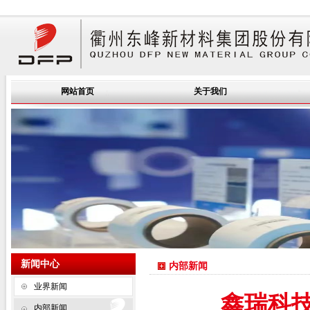
网站首页
关于我们
新闻中心
内部新闻
业界新闻
鑫瑞科
内部新闻