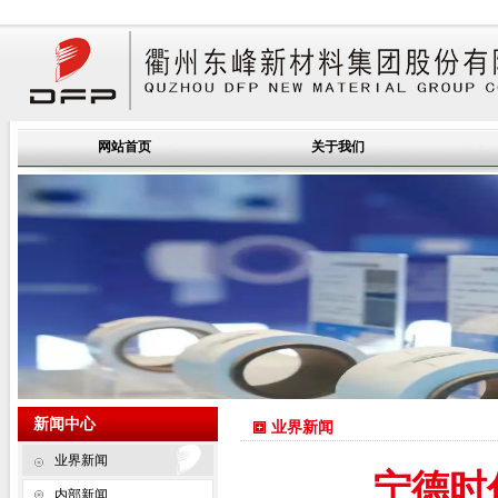
网站首页
关于我们
新闻中心
业界新闻
业界新闻
宁德时
内部新闻