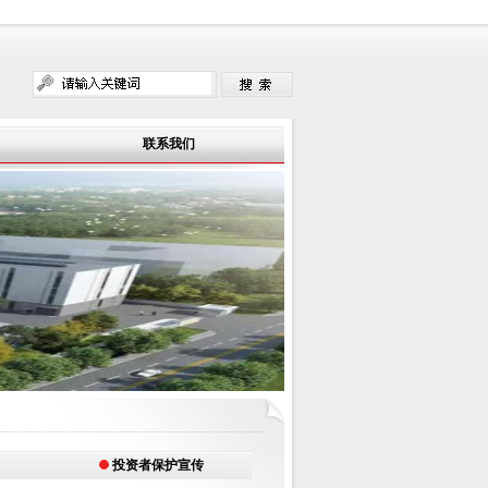
联系我们
投资者保护宣传