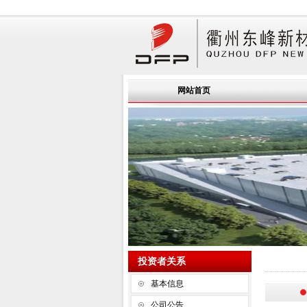
网站首页
投资者关系
基本信息
公司公告